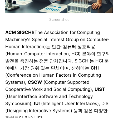
Screenshot
ACM SIGCHI
(The Association for Computing
Machinery's Special Interest Group on Computer-
Human Interaction)는 인간-컴퓨터 상호작용
(Human-Computer Interaction, HCI) 분야의 연구와
발전을 촉진하는 전문 단체입니다. SIGCHI는 HCI 분
야에서 가장 권위 있는 단체이며, 산하에는
CHI
(Conference on Human Factors in Computing
Systems),
CSCW
(Computer Supported
Cooperative Work and Social Computing),
UIST
(User Interface Software and Technology
Symposium),
IUI
(Intelligent User Interfaces), DIS
(Designing Interactive Systems) 등과 같은 다양한
학회들이 있습니다.